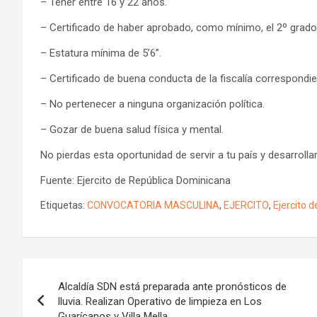
– Tener entre 16 y 22 años.
– Certificado de haber aprobado, como mínimo, el 2º grado
– Estatura mínima de 5’6’’.
– Certificado de buena conducta de la fiscalía correspondien
– No pertenecer a ninguna organización política.
– Gozar de buena salud física y mental.
No pierdas esta oportunidad de servir a tu país y desarrolla
Fuente: Ejercito de República Dominicana
Etiquetas:
CONVOCATORIA MASCULINA
,
EJERCITO
,
Ejercito 
Navegación
Alcaldía SDN está preparada ante pronósticos de
de
lluvia. Realizan Operativo de limpieza en Los
Guarícanos y Villa Mella.