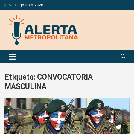
Saltar
jueves, agosto 6, 2026
al
contenido
Periódico Digital Especializado en Gestión de Riesgos
Alerta Metropolitana
Etiqueta:
CONVOCATORIA
MASCULINA