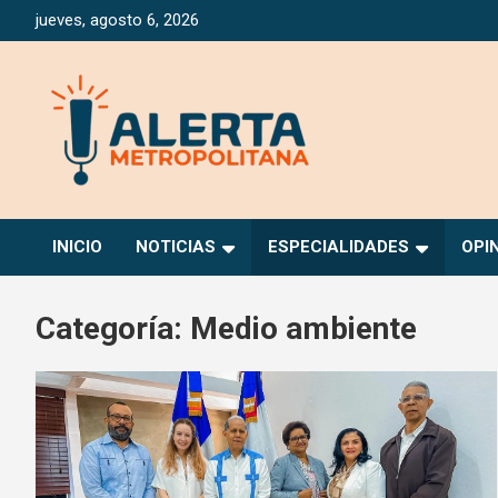
Saltar
jueves, agosto 6, 2026
al
contenido
Periódico Digital Especializado en Gestión de Riesgos
Alerta Metropolitana
INICIO
NOTICIAS
ESPECIALIDADES
OPI
Categoría:
Medio ambiente