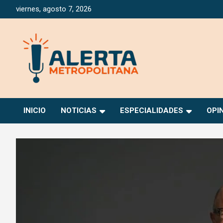
Saltar
viernes, agosto 7, 2026
al
contenido
Periódico Digital Especializado en Gestión de Riesgos
Alerta Metropolitana
INICIO
NOTICIAS
ESPECIALIDADES
OPI