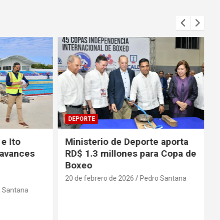
DEPORTE
 Ito
Ministerio de Deporte aporta
vances
RD$ 1.3 millones para Copa de
Boxeo
20 de febrero de 2026
Pedro Santana
antana
2