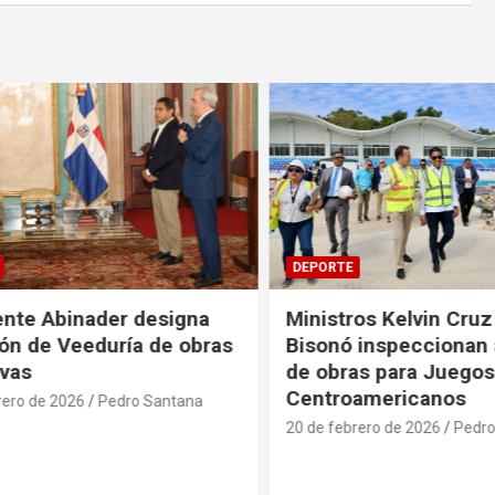
DEPORTE
te Abinader designa
Ministros Kelvin Cruz e
 de Veeduría de obras
Bisonó inspeccionan a
as
de obras para Juegos
Centroamericanos
ro de 2026
Pedro Santana
20 de febrero de 2026
Pedro S