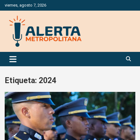
Saltar
viernes, agosto 7, 2026
al
contenido
Periódico Digital Especializado en Gestión de Riesgos
Alerta Metropolitana
Etiqueta:
2024