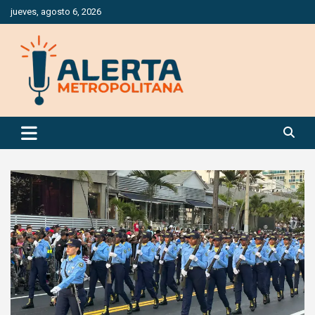
Saltar
jueves, agosto 6, 2026
al
contenido
Periódico Digital Especializado en Gestión de Riesgos
Alerta Metropolitana