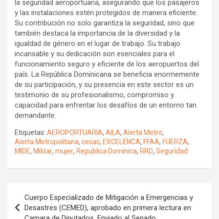
la seguridad aeroportuaria, asegurando que los pasajeros
y las instalaciones estén protegidos de manera eficiente.
Su contribución no solo garantiza la seguridad, sino que
también destaca la importancia de la diversidad y la
igualdad de género en el lugar de trabajo. Su trabajo
incansable y su dedicación son esenciales para el
funcionamiento seguro y eficiente de los aeropuertos del
país. La República Dominicana se beneficia enormemente
de su participación, y su presencia en este sector es un
testimonio de su profesionalismo, compromiso y
capacidad para enfrentar los desafíos de un entorno tan
demandante.
Etiquetas:
AEROPORTUARIA
,
AILA
,
Alerta Metro
,
Alerta Metropolitana
,
cesac
,
EXCELENCA
,
FFAA
,
FUERZA
,
MIDE
,
Militar
,
mujer
,
Republica Dominica
,
RRD
,
Seguridad
Navegación
Cuerpo Especializado de Mitigación a Emergencias y
de
Desastres (CEMED), aprobado en primera lectura en
Camara de Diputados. Enviado al Senado.