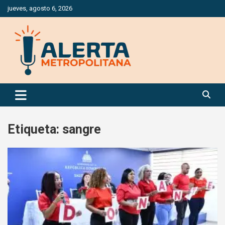
Saltar
jueves, agosto 6, 2026
al
contenido
Periódico Digital Especializado en Gestión de Riesgos
Alerta Metropolitana
Etiqueta:
sangre