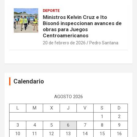
DEPORTE
Ministros Kelvin Cruz e Ito
Bisonó inspeccionan avances de
obras para Juegos
Centroamericanos
20 de febrero de 2026
Pedro Santana
Calendario
AGOSTO 2026
L
M
X
J
V
S
D
1
2
3
4
5
6
7
8
9
10
11
12
13
14
15
16