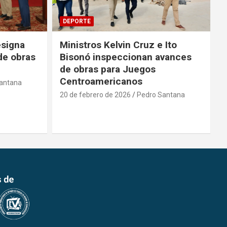
DEPORTE
 Ito
Ministerio de Deporte aporta
vances
RD$ 1.3 millones para Copa de
Boxeo
20 de febrero de 2026
Pedro Santana
antana
2