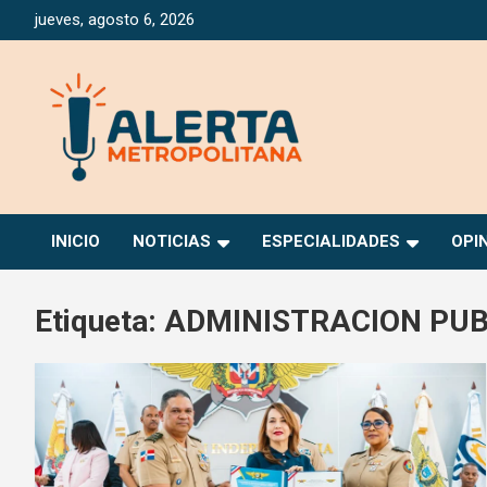
Saltar
jueves, agosto 6, 2026
al
contenido
Periódico Digital Especializado en Gestión de Riesgos
Alerta Metropolitana
INICIO
NOTICIAS
ESPECIALIDADES
OPI
Etiqueta:
ADMINISTRACION PUB