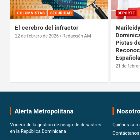
DEPORTE
INTERNACIONALES
DEPORTE
Marileidy Paulino: Orgullo
Presiden
Dominicano que Brilla en las
Comisión
Pistas del Mundo y es
deportiv
Reconocida por la Realeza
20 de febre
Española
21 de febrero de 2026
Pedro Santana
Alerta Metropolitana
Nosotr
Vocero de la gestión de riesgo de desastres
Quiénes som
en la República Dominicana
Contáctanos