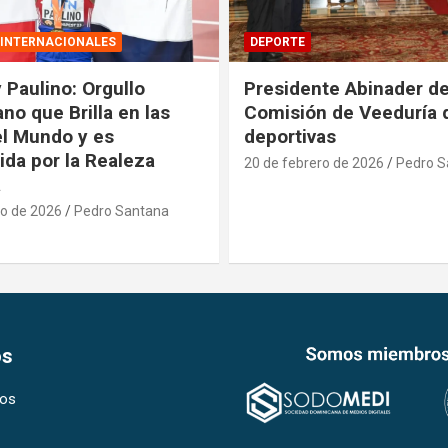
DEPORTE
te Abinader designa
Ministros Kelvin Cruz e
 de Veeduría de obras
Bisonó inspeccionan a
as
de obras para Juegos
Centroamericanos
ro de 2026
Pedro Santana
20 de febrero de 2026
Pedro S
os
os