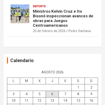
DEPORTE
Ministros Kelvin Cruz e Ito
Bisonó inspeccionan avances de
obras para Juegos
Centroamericanos
20 de febrero de 2026
Pedro Santana
Calendario
AGOSTO 2026
L
M
X
J
V
S
D
1
2
3
4
5
6
7
8
9
10
11
12
13
14
15
16