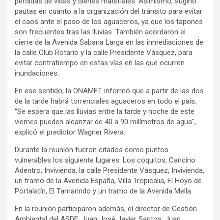
pérdidas de vidas y bienes materiales. Asimismo, sugirió
pautas en cuanto a la organización del tránsito para evitar
el caos ante el paso de los aguaceros, ya que los tapones
son frecuentes tras las lluvias. También acordaron el
cierre de la Avenida Sabana Larga en las inmediaciones de
la calle Club Rotario y la calle Presidente Vásquez, para
evitar contratiempo en estas vías en las que ocurren
inundaciones.
En ese sentido, la ONAMET informó que a partir de las dos
de la tarde habrá torrenciales aguaceros en todo el país.
“Se espera que las lluvias entre la tarde y noche de este
viernes pueden alcanzar de 40 a 90 milímetros de agua“,
explicó el predictor Wagner Rivera.
Durante la reunión fueron citados como puntos
vulnerables los siguiente lugares: Los coquitos, Cancino
Adentro, Invivienda, la calle Presidente Vásquez, Invivienda,
un tramo de la Avenida España, Villa Tropicalia, El Hoyo de
Portalatín, El Tamarindo y un tramo de la Avenida Mella.
En la reunión participaron además, el director de Gestión
Ambiental del ASDE, Juan José Javier Santos, Juan