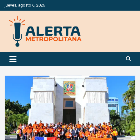
Saltar
jueves, agosto 6, 2026
al
contenido
Periódico Digital Especializado en Gestión de Riesgos
Alerta Metropolitana