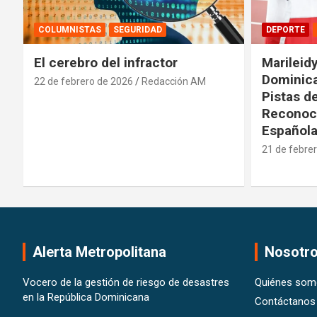
DEPORTE
INTERNACIONALES
DEPORTE
Marileidy Paulino: Orgullo
Presiden
Dominicano que Brilla en las
Comisión
Pistas del Mundo y es
deportiv
Reconocida por la Realeza
20 de febre
Española
21 de febrero de 2026
Pedro Santana
Alerta Metropolitana
Nosotr
Vocero de la gestión de riesgo de desastres
Quiénes som
en la República Dominicana
Contáctanos