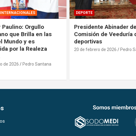
DEPORTE
te Abinader designa
Ministros Kelvin Cruz e
 de Veeduría de obras
Bisonó inspeccionan a
as
de obras para Juegos
Centroamericanos
ro de 2026
Pedro Santana
20 de febrero de 2026
Pedro S
os
os