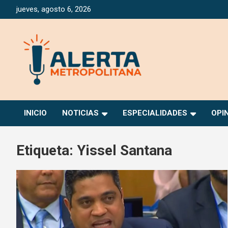
Saltar
jueves, agosto 6, 2026
al
contenido
Periódico Digital Especializado en Gestión de Riesgos
Alerta Metropolitana
INICIO
NOTICIAS
ESPECIALIDADES
OPI
Etiqueta:
Yissel Santana