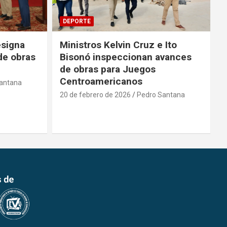
DEPORTE
 Ito
Ministerio de Deporte aporta
vances
RD$ 1.3 millones para Copa de
Boxeo
20 de febrero de 2026
Pedro Santana
antana
2