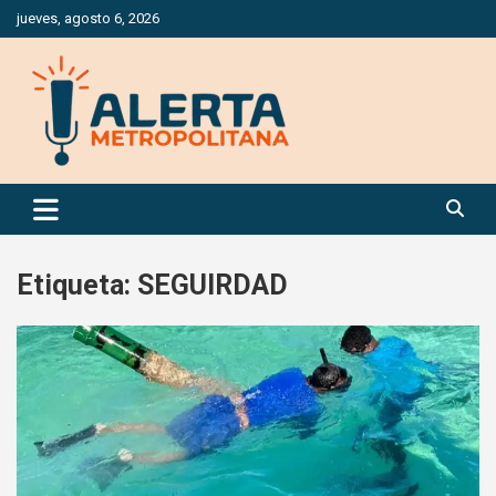
Saltar
jueves, agosto 6, 2026
al
contenido
Periódico Digital Especializado en Gestión de Riesgos
Alerta Metropolitana
Etiqueta:
SEGUIRDAD