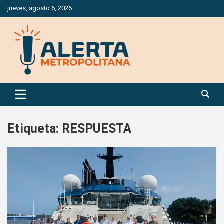
Saltar
jueves, agosto 6, 2026
al
contenido
Periódico Digital Especializado en Gestión de Riesgos
Alerta Metropolitana
Etiqueta:
RESPUESTA