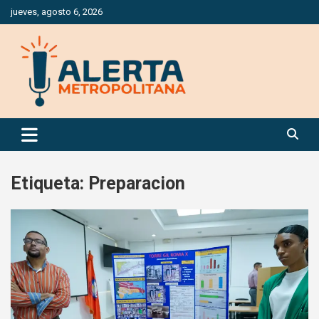
Saltar
jueves, agosto 6, 2026
al
contenido
Periódico Digital Especializado en Gestión de Riesgos
Alerta Metropolitana
Etiqueta:
Preparacion