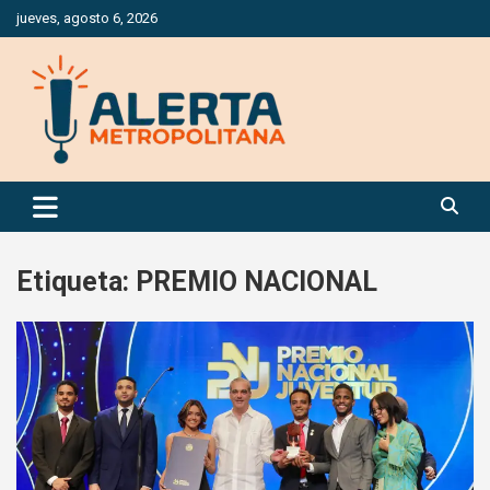
Saltar
jueves, agosto 6, 2026
al
contenido
Periódico Digital Especializado en Gestión de Riesgos
Alerta Metropolitana
Etiqueta:
PREMIO NACIONAL