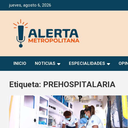
Saltar
jueves, agosto 6, 2026
al
contenido
Periódico Digital Especializado en Gestión de Riesgos
Alerta Metropolitana
INICIO
NOTICIAS
ESPECIALIDADES
OPI
Etiqueta:
PREHOSPITALARIA