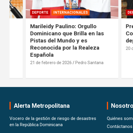
DEPORTE
INTERNACIONALES
DEPORTE
Marileidy Paulino: Orgullo
Presiden
Dominicano que Brilla en las
Comisión
Pistas del Mundo y es
deportiv
Reconocida por la Realeza
20 de febre
Española
21 de febrero de 2026
Pedro Santana
Alerta Metropolitana
Nosotr
Vocero de la gestión de riesgo de desastres
Quiénes som
en la República Dominicana
Contáctanos