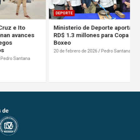
DEPORTE
 Ito
Ministerio de Deporte aporta
vances
RD$ 1.3 millones para Copa de
Boxeo
20 de febrero de 2026
Pedro Santana
antana
2