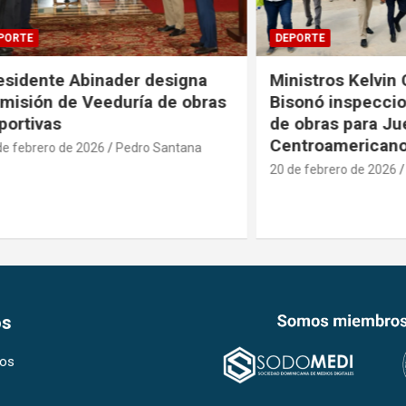
DEPORTE
te Abinader designa
Ministros Kelvin Cruz e
 de Veeduría de obras
Bisonó inspeccionan a
as
de obras para Juegos
Centroamericanos
ro de 2026
Pedro Santana
20 de febrero de 2026
Pedro S
os
os