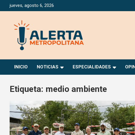
Saltar
jueves, agosto 6, 2026
al
contenido
Periódico Digital Especializado en Gestión de Riesgos
Alerta Metropolitana
INICIO
NOTICIAS
ESPECIALIDADES
OPI
Etiqueta:
medio ambiente