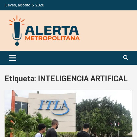
Saltar
jueves, agosto 6, 2026
al
contenido
Periódico Digital Especializado en Gestión de Riesgos
Alerta Metropolitana
Etiqueta:
INTELIGENCIA ARTIFICAL