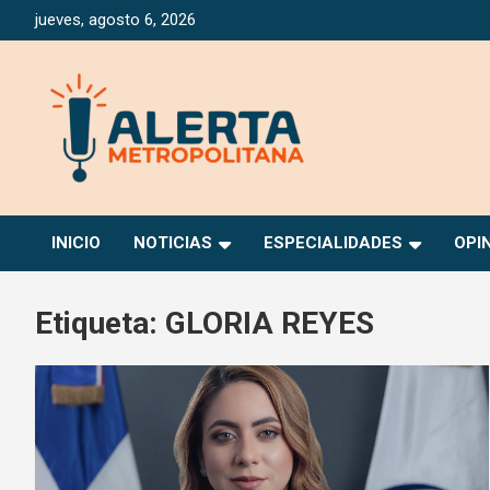
Saltar
jueves, agosto 6, 2026
al
contenido
Periódico Digital Especializado en Gestión de Riesgos
Alerta Metropolitana
INICIO
NOTICIAS
ESPECIALIDADES
OPI
Etiqueta:
GLORIA REYES