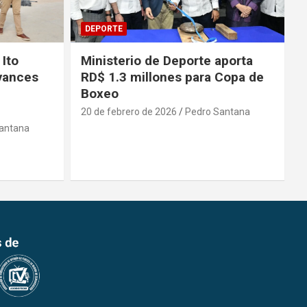
DEPORTE
 Ito
Ministerio de Deporte aporta
vances
RD$ 1.3 millones para Copa de
Boxeo
20 de febrero de 2026
Pedro Santana
antana
2