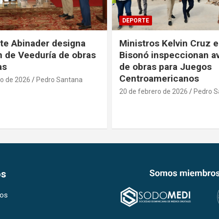
DEPORTE
te Abinader designa
Ministros Kelvin Cruz e
 de Veeduría de obras
Bisonó inspeccionan a
as
de obras para Juegos
Centroamericanos
ro de 2026
Pedro Santana
20 de febrero de 2026
Pedro S
os
os