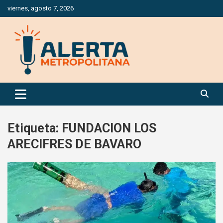
Saltar
viernes, agosto 7, 2026
al
contenido
Periódico Digital Especializado en Gestión de Riesgos
Alerta Metropolitana
Etiqueta:
FUNDACION LOS
ARECIFRES DE BAVARO