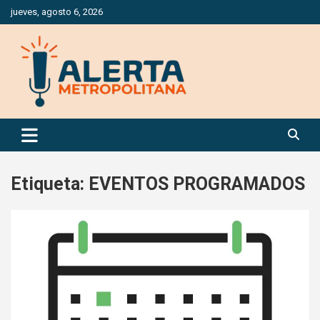
Saltar
jueves, agosto 6, 2026
al
contenido
Periódico Digital Especializado en Gestión de Riesgos
Alerta Metropolitana
Etiqueta:
EVENTOS PROGRAMADOS