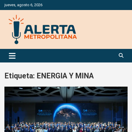
Saltar
jueves, agosto 6, 2026
al
contenido
Periódico Digital Especializado en Gestión de Riesgos
Alerta Metropolitana
Etiqueta:
ENERGIA Y MINA