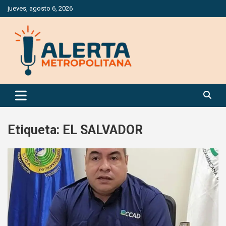
Saltar
jueves, agosto 6, 2026
al
contenido
Periódico Digital Especializado en Gestión de Riesgos
Alerta Metropolitana
Etiqueta:
EL SALVADOR