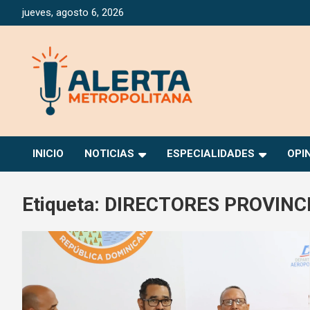
Saltar
jueves, agosto 6, 2026
al
contenido
Periódico Digital Especializado en Gestión de Riesgos
Alerta Metropolitana
INICIO
NOTICIAS
ESPECIALIDADES
OPI
Etiqueta:
DIRECTORES PROVINC