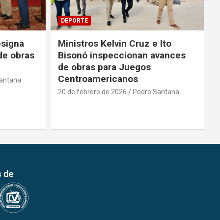
DEPORTE
 Ito
Ministerio de Deporte aporta
vances
RD$ 1.3 millones para Copa de
Boxeo
20 de febrero de 2026
Pedro Santana
antana
2