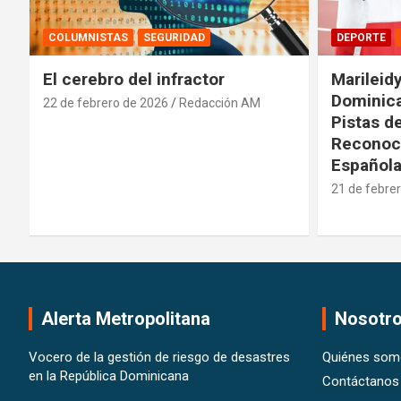
DEPORTE
INTERNACIONALES
DEPORTE
Marileidy Paulino: Orgullo
Presiden
Dominicano que Brilla en las
Comisión
Pistas del Mundo y es
deportiv
Reconocida por la Realeza
20 de febre
Española
21 de febrero de 2026
Pedro Santana
Alerta Metropolitana
Nosotr
Vocero de la gestión de riesgo de desastres
Quiénes som
en la República Dominicana
Contáctanos