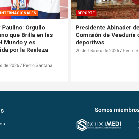
DEPORTE
te Abinader designa
Ministros Kelvin Cruz e
 de Veeduría de obras
Bisonó inspeccionan a
as
de obras para Juegos
Centroamericanos
ro de 2026
Pedro Santana
20 de febrero de 2026
Pedro S
os
os