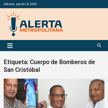
Saltar
sábado, agosto 8, 2026
al
contenido
Periódico Digital Especializado en Gestión de Riesgos
Alerta Metropolitana
Etiqueta:
Cuerpo de Bomberos de
San Cristóbal