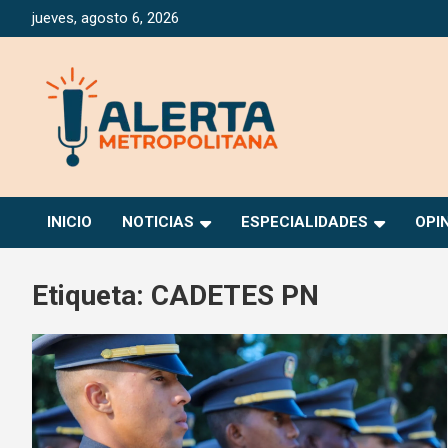
Saltar
jueves, agosto 6, 2026
al
contenido
Periódico Digital Especializado en Gestión de Riesgos
Alerta Metropolitana
INICIO
NOTICIAS
ESPECIALIDADES
OPI
Etiqueta:
CADETES PN