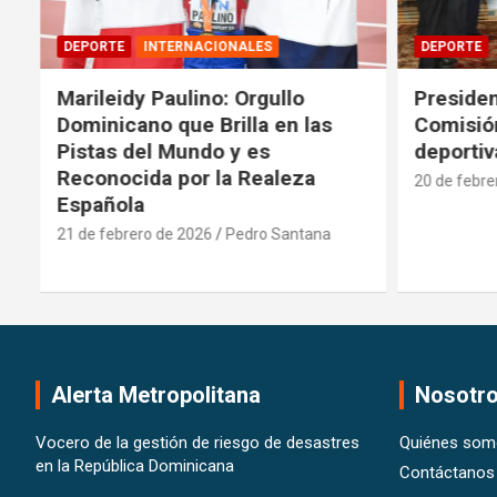
DEPORTE
INTERNACIONALES
DEPORTE
Marileidy Paulino: Orgullo
Presiden
Dominicano que Brilla en las
Comisión
Pistas del Mundo y es
deportiv
Reconocida por la Realeza
20 de febre
Española
21 de febrero de 2026
Pedro Santana
Alerta Metropolitana
Nosotr
Vocero de la gestión de riesgo de desastres
Quiénes som
en la República Dominicana
Contáctanos