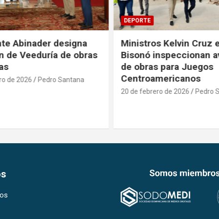
DEPORTE
te Abinader designa
Ministros Kelvin Cruz e
 de Veeduría de obras
Bisonó inspeccionan a
as
de obras para Juegos
Centroamericanos
ro de 2026
Pedro Santana
20 de febrero de 2026
Pedro S
os
os