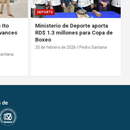
DEPORTE
 Ito
Ministerio de Deporte aporta
vances
RD$ 1.3 millones para Copa de
Boxeo
20 de febrero de 2026
Pedro Santana
antana
2