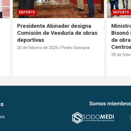
DEPORTE
te Abinader designa
Ministros Kelvin Cruz e
 de Veeduría de obras
Bisonó inspeccionan a
as
de obras para Juegos
Centroamericanos
ro de 2026
Pedro Santana
20 de febrero de 2026
Pedro S
os
os