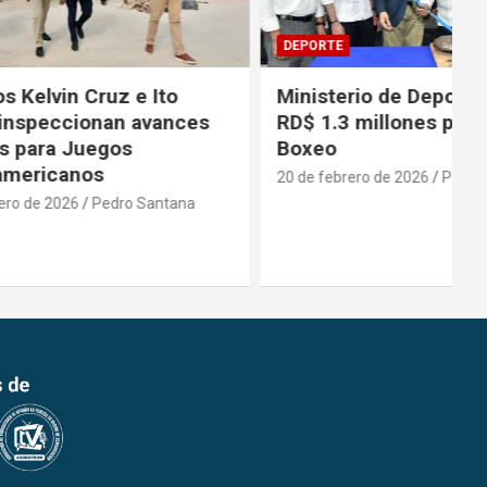
DEPORTE
 Ito
Ministerio de Deporte aporta
vances
RD$ 1.3 millones para Copa de
Boxeo
20 de febrero de 2026
Pedro Santana
antana
2