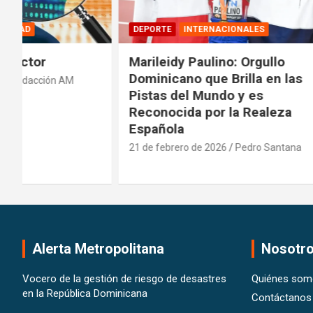
DEPORTE
INTERNACIONALES
DEPORTE
Marileidy Paulino: Orgullo
Presiden
Dominicano que Brilla en las
Comisión
Pistas del Mundo y es
deportiv
Reconocida por la Realeza
20 de febre
Española
21 de febrero de 2026
Pedro Santana
Alerta Metropolitana
Nosotr
Vocero de la gestión de riesgo de desastres
Quiénes som
en la República Dominicana
Contáctanos