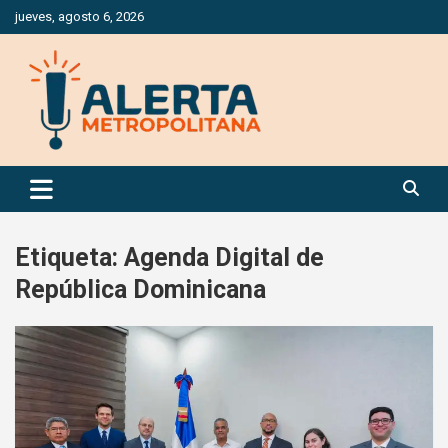
Saltar
jueves, agosto 6, 2026
al
contenido
Periódico Digital Especializado en Gestión de Riesgos
Alerta Metropolitana
Etiqueta:
Agenda Digital de
República Dominicana